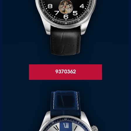
9370362