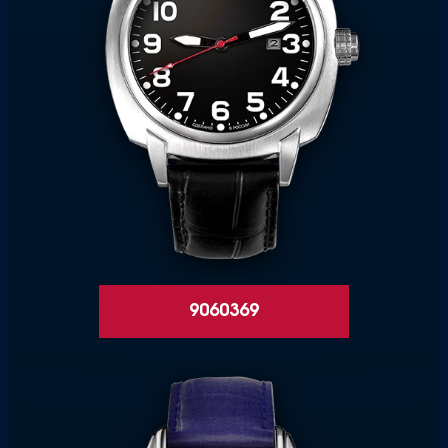
9060369